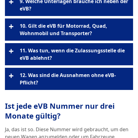
+
9. Welche Unterlagen brauche ich neben der
eVB?
Personalausweis oder Reisepass
Beitragsdisziplin
+
10. Gilt die eVB für Motorrad, Quad,
Wohnmobil und Transporter?
Zulassungsbescheinigung Teil II
jedes zulassungspflichtige
EG-
+
11. Was tun, wenn die Zulassungsstelle die
Kraftfahrzeug
Motorrad
Übereinstimmungsbescheinigung (COC)
eVB ablehnt?
Quad
Wohnmobil
Transporter
HU/AU-Bericht
SEPA-Mandat
Korrekte Übertragung
Mofas, Mopeds und 45-km/h-Roller
+
schriftliche Vollmacht
12. Was sind die Ausnahmen ohne eVB-
Versicherungskennzeichen
Gebühr
Pflicht?
Gültigkeit
(Mopedschild)
eigene Regelungen
Vertragsaktivierung
Ist jede eVB Nummer nur drei
Kurzzeitkennzeichen
rote
Monate gültig?
Kennzeichen
Ja, das ist so. Diese Nummer wird gebraucht, um den
Ausfuhrkennzeichen
neuen Wagen anzumelden oder um Fahrzeuge