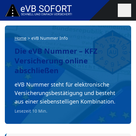
Zum Inhalt springen
Home
>
eVB Nummer Info
Die
eVB Nummer
– KFZ
Versicherung online
abschließen
eVB Nummer steht für elektronische
Versicherungsbestätigung und besteht
aus einer siebenstelligen Kombination.
Lesezeit 10 Min.