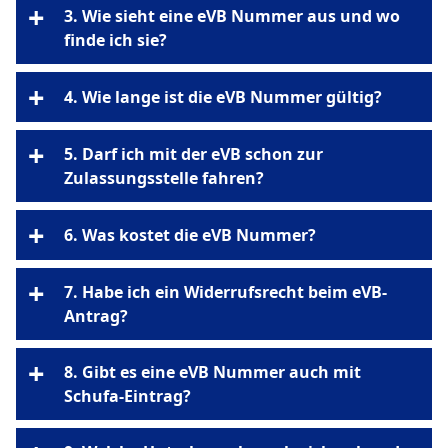
vorläufige
+
3. Wie sieht eine eVB Nummer aus und wo
Versicherungsbestätigung
finde ich sie?
Neuzulassung
Halterwechsel
Ummeldung
Aufbau
Wiederzulassung
+
4. Wie lange ist die eVB Nummer gültig?
Beispiel
6 Monate
Saisonkennzeichens
+
5. Darf ich mit der eVB schon zur
Wo finden
Zulassungsstelle fahren?
Nicht ohne Zulassung.
+
6. Was kostet die eVB Nummer?
kostenlos
+
7. Habe ich ein Widerrufsrecht beim eVB-
Hinweis
Antrag?
Ausnahmen
+
8. Gibt es eine eVB Nummer auch mit
§ 8 VVG (Versicherungsvertragsgesetz)
Schufa-Eintrag?
14-tägiges Widerrufsrecht
Schufa-Auskunft