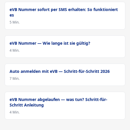
Zulassung
eVB Nummer sofort per SMS erhalten: So funktioniert
es
5 Min.
Zulassung
eVB Nummer — Wie lange ist sie gültig?
4 Min.
Zulassung
Auto anmelden mit eVB — Schritt-für-Schritt 2026
7 Min.
Zulassung
eVB Nummer abgelaufen — was tun? Schritt-für-
Schritt Anleitung
4 Min.