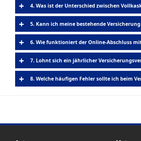
Fahrzeugtyp
+
4. Was ist der Unterschied zwischen Vollkas
Schadenfreiheitsklasse (SF-Klasse)
Teilkasko
+
5. Kann ich meine bestehende Versicherung
+
6. Wie funktioniert der Online-Abschluss m
einen Monat zum 30. Novem
+
7. Lohnt sich ein jährlicher Versicherungsve
Nummer kommt in 2 bis 5 Minuten
Kfz, Hausrat und Haftpfl
+
8. Welche häufigen Fehler sollte ich beim V
1. Nur auf Preis achten
Angaben
4. SF-Bescheinigung 