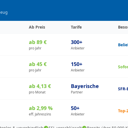
zeug
Ab Preis
Tarife
Beso
ab 89 €
300+
Beli
pro Jahr
Anbieter
ab 45 €
150+
Sofo
pro Jahr
Anbieter
ab 4,13 €
Bayerische
SFR-
pro Monat
Partner
ab 2,99 %
50+
Top-
eff. Jahreszins
Anbieter
tenlos & unverbindlich
SSL-verschlüsselt
Bereits über 50.000