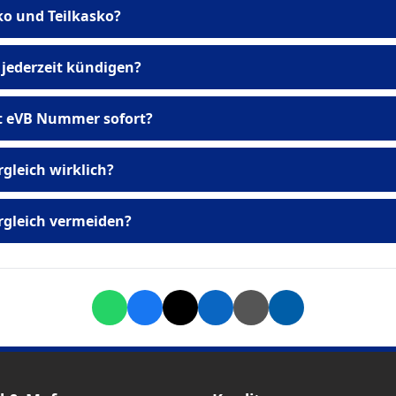
Erstzulassung
ko und Teilkasko?
Vollka
 jederzeit kündigen?
Ausn
it eVB Nummer sofort?
VideoIdent oder PostIdent
ber
rgleich wirklich?
icht
ergleich vermeiden?
3. Alte Vert
vergessen