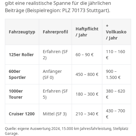
gibt eine realistische Spanne für die jährlichen
Beiträge (Beispielregion: PLZ 70173 Stuttgart).
+
Haftpflicht
Fahrzeugtyp
Fahrerprofil
Vollkasko
/ Jahr
/ Jahr
Erfahren (SF
110 – 160
125er Roller
60 – 90 €
2)
€
600er
Anfänger
900 –
450 – 800 €
Sportler
(SF 0)
1.500 €
1000er
Erfahren (SF
380 – 620
180 – 300 €
Tourer
5)
€
430 – 700
Cruiser 1200
Mittel (SF 3)
210 – 340 €
€
Quelle: eigene Auswertung 2024, 15.000 km Jahresfahrleistung, Stellplatz
Garage.