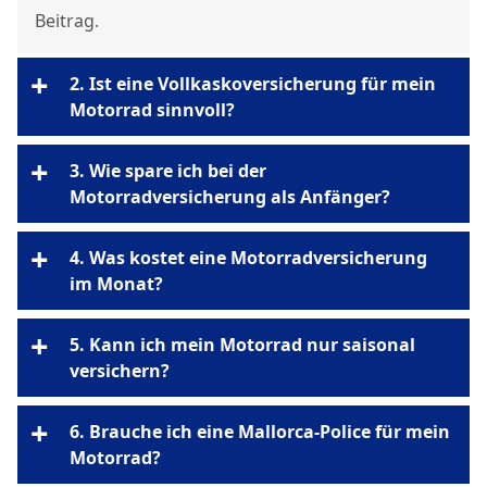
Beitrag.
+
2. Ist eine Vollkaskoversicherung für mein
Motorrad sinnvoll?
Neufahrzeuge (0–2 Jahre)
+
3. Wie spare ich bei der
Neuwertentschädigung
Motorradversicherung als Anfänger?
Bike als Zweitfahrzeug
+
4. Was kostet eine Motorradversicherung
im Monat?
Haftpflicht
Selbstbeteiligung 300 €
+
5. Kann ich mein Motorrad nur saisonal
Realistische Kilometer
versichern?
Saisonkennzeichen
+
6. Brauche ich eine Mallorca-Police für mein
Motorrad?