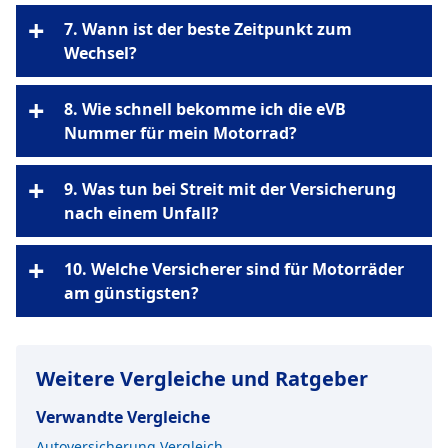
kein Versicherungsschutz
+
7. Wann ist der beste Zeitpunkt zum
Wechsel?
Mallorca-Police
30. November
+
8. Wie schnell bekomme ich die eVB
Nummer für mein Motorrad?
Beitragserhöhung
in 2 bis 5
Schadensfall
+
9. Was tun bei Streit mit der Versicherung
Minuten per SMS oder E-Mail
nach einem Unfall?
Verkehrsrechtsschutz
+
10. Welche Versicherer sind für Motorräder
am günstigsten?
HUK24, AdmiralDirekt und VHV
Weitere Vergleiche und Ratgeber
Verwandte Vergleiche
DA
Direkt, AXA und Allianz Direct
Autoversicherung Vergleich