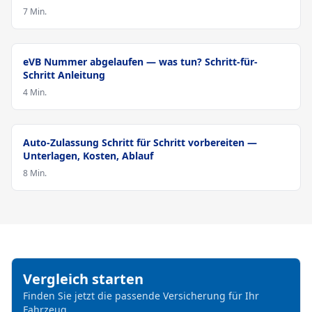
7 Min.
Zulassung
eVB Nummer abgelaufen — was tun? Schritt-für-
Schritt Anleitung
4 Min.
Zulassung
Auto-Zulassung Schritt für Schritt vorbereiten —
Unterlagen, Kosten, Ablauf
8 Min.
Vergleich starten
Finden Sie jetzt die passende Versicherung für Ihr
Fahrzeug